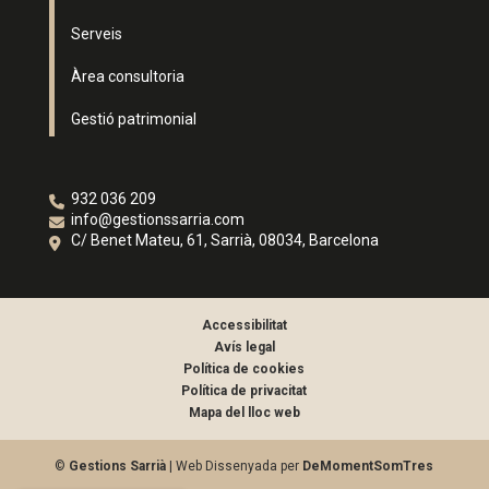
Serveis
Àrea consultoria
Gestió patrimonial
932 036 209
info@gestionssarria.com
C/ Benet Mateu, 61, Sarrià, 08034, Barcelona
Accessibilitat
Avís legal
Política de cookies
Política de privacitat
Mapa del lloc web
©
Gestions Sarrià
| Web Dissenyada per
DeMomentSomTres